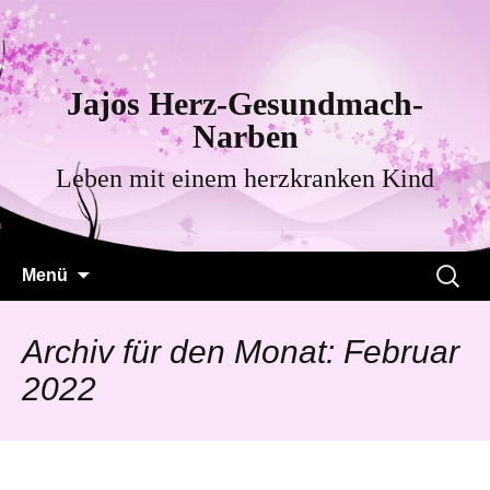
Jajos Herz-Gesundmach-
Narben
Leben mit einem herzkranken Kind
Zum
Suche
Menü
Inhalt
nach:
springen
Archiv für den Monat: Februar
2022