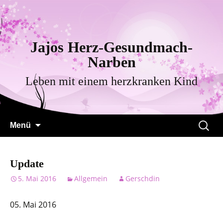
Jajos Herz-Gesundmach-
Narben
Leben mit einem herzkranken Kind
Zum
Suche
Menü
Inhalt
nach:
springen
Update
5. Mai 2016
Allgemein
Gerschdin
05. Mai 2016