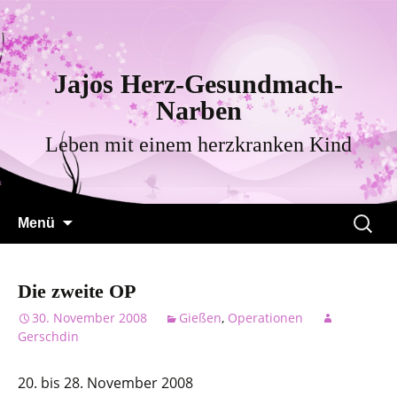
Jajos Herz-Gesundmach-
Narben
Leben mit einem herzkranken Kind
Zum
Suche
Menü
Inhalt
nach:
springen
Die zweite OP
30. November 2008
Gießen
,
Operationen
Gerschdin
20. bis 28. November 2008