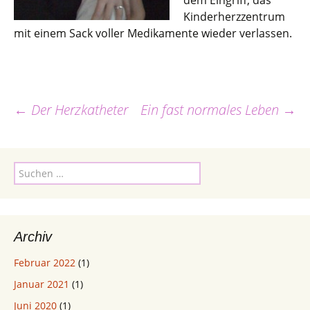
dem Eingriff, das
Kinderherzzentrum
mit einem Sack voller Medikamente wieder verlassen.
←
Der Herzkatheter
Ein fast normales Leben
→
Beitragsnavigation
Suchen
nach:
Archiv
Februar 2022
(1)
Januar 2021
(1)
Juni 2020
(1)